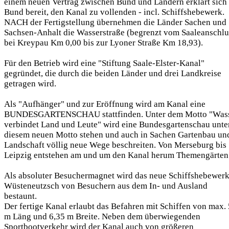
einem neuen Vertrag zwischen Bund und Ländern erklärt sich
Bund bereit, den Kanal zu vollenden - incl. Schiffshebewerk.
NACH der Fertigstellung übernehmen die Länder Sachen und
Sachsen-Anhalt die Wasserstraße (begrenzt vom Saaleanschlu
bei Kreypau Km 0,00 bis zur Lyoner Straße Km 18,93).
Für den Betrieb wird eine "Stiftung Saale-Elster-Kanal"
gegründet, die durch die beiden Länder und drei Landkreise
getragen wird.
Als "Aufhänger" und zur Eröffnung wird am Kanal eine
BUNDESGARTENSCHAU stattfinden. Unter dem Motto "Was
verbindet Land und Leute" wird eine Bundesgartenschau unte
diesem neuen Motto stehen und auch in Sachen Gartenbau un
Landschaft völlig neue Wege beschreiten. Von Merseburg bis
Leipzig entstehen am und um den Kanal herum Themengärten
Als absoluter Besuchermagnet wird das neue Schiffshebewer
Wüsteneutzsch von Besuchern aus dem In- und Ausland
bestaunt.
Der fertige Kanal erlaubt das Befahren mit Schiffen von max.
m Läng und 6,35 m Breite. Neben dem überwiegenden
Sportbootverkehr wird der Kanal auch von größeren