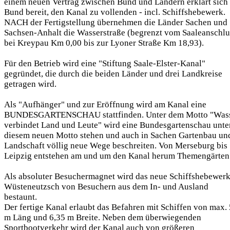
einem neuen Vertrag zwischen Bund und Ländern erklärt sich
Bund bereit, den Kanal zu vollenden - incl. Schiffshebewerk.
NACH der Fertigstellung übernehmen die Länder Sachen und
Sachsen-Anhalt die Wasserstraße (begrenzt vom Saaleanschlu
bei Kreypau Km 0,00 bis zur Lyoner Straße Km 18,93).
Für den Betrieb wird eine "Stiftung Saale-Elster-Kanal"
gegründet, die durch die beiden Länder und drei Landkreise
getragen wird.
Als "Aufhänger" und zur Eröffnung wird am Kanal eine
BUNDESGARTENSCHAU stattfinden. Unter dem Motto "Was
verbindet Land und Leute" wird eine Bundesgartenschau unte
diesem neuen Motto stehen und auch in Sachen Gartenbau un
Landschaft völlig neue Wege beschreiten. Von Merseburg bis
Leipzig entstehen am und um den Kanal herum Themengärten
Als absoluter Besuchermagnet wird das neue Schiffshebewer
Wüsteneutzsch von Besuchern aus dem In- und Ausland
bestaunt.
Der fertige Kanal erlaubt das Befahren mit Schiffen von max.
m Läng und 6,35 m Breite. Neben dem überwiegenden
Sportbootverkehr wird der Kanal auch von größeren