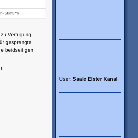
or - Südturm
 zu Verfügung.
für gesprengte
ie beidseitigen
t.
User:
Saale Elster Kanal